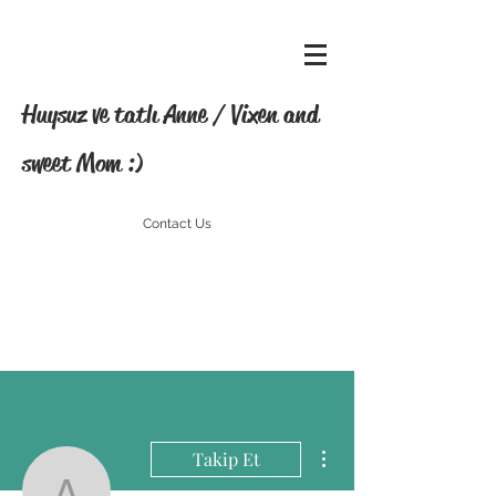
Huysuz ve tatlı Anne / Vixen and
sweet Mom :)
Contact Us
Diğer Eylemler
Takip Et