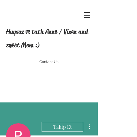
Huysuz ve tatlı Anne / Vixen and
sweet Mom :)
Contact Us
Diğer Eylemler
Takip Et