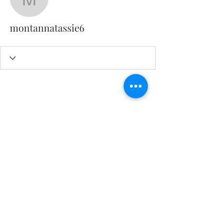
montannatassie6
montannatassie6