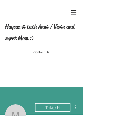
Huysuz ve tatlı Anne / Vixen and
sweet Mom :)
Contact Us
Diğer Eylemler
Takip Et