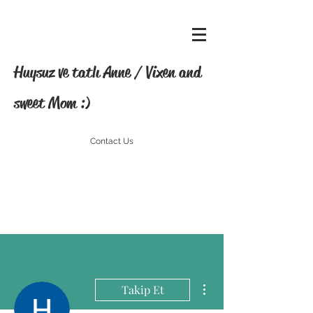
Huysuz ve tatlı Anne / Vixen and
sweet Mom :)
Contact Us
Diğer Eylemler
Takip Et