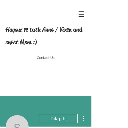
Huysuz ve tatlı Anne / Vixen and
sweet Mom :)
Contact Us
Diğer Eylemler
Takip Et